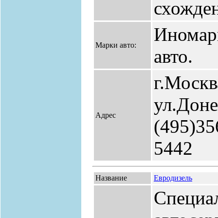
схожден
Иномар
Марки авто:
авто.
г.Москв
ул.Доне
Адрес
(495)35
5442
Название
Евродизель
Специа