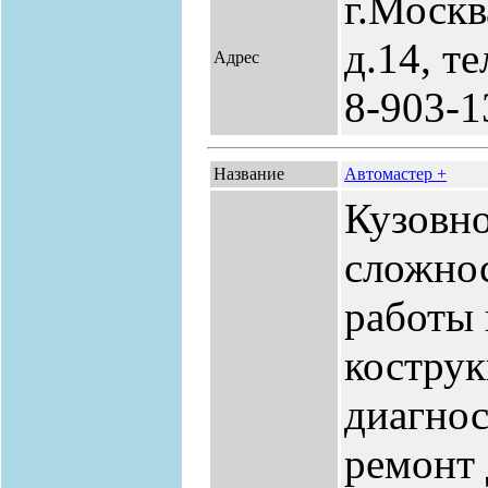
г.Москв
д.14, т
Адрес
8-903-1
Название
Автомастер +
Кузовн
сложнос
работы 
костру
диагнос
ремонт