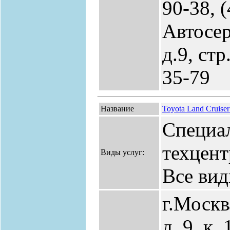
90-38, 
Автосер
д.9, стр
35-79
Название
Toyota Land Cruiser
Специа
техцент
Виды услуг:
Все вид
г.Москв
д. 9, к. 