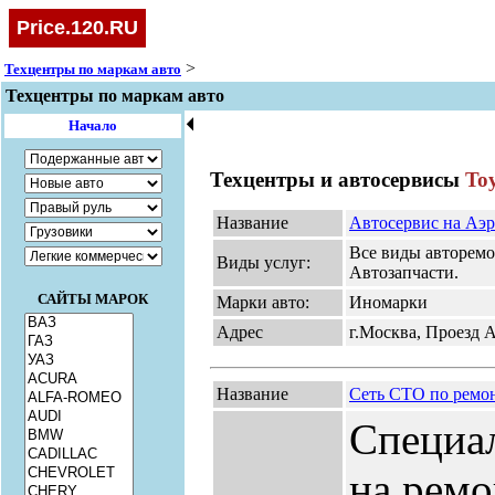
Price.120.RU
>
Техцентры по маркам авто
Техцентры по маркам авто
🞀
Начало
Техцентры и автосервисы
To
Название
Автосервис на Аэ
Все виды авторемо
Виды услуг:
Автозапчасти.
САЙТЫ МАРОК
Марки авто:
Иномарки
Адрес
г.Москва, Проезд Аэ
Название
Сеть СТО по рем
Специал
на ремо