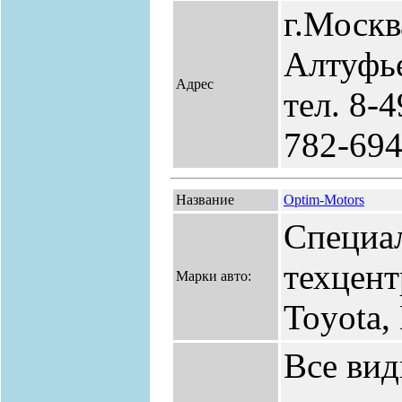
г.Москв
Алтуфье
Адрес
тел. 8-
782-69
Название
Optim-Motors
Специа
техцент
Марки авто:
Toyota,
Все ви