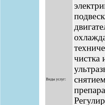
электри
подвеск
двигате
охлажд
техниче
чистка 
ультраз
снятием
Виды услуг:
препар
Регулир