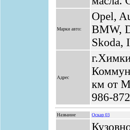
масла. 
Opel, A
BMW, D
Марки авто:
Skoda, 
г.Химки
Коммун
Адрес
км от М
986-87
Название
Оскар 03
Кузовн