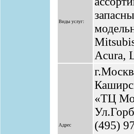
ассорт
запасны
Виды услуг:
модельн
Mitsubi
Acura, 
г.Москв
Каширск
«ТЦ Мо
Ул.Горб
(495) 9
Адрес