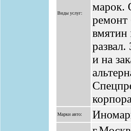
марок. 
Виды услуг:
ремонт 
вмятин 
развал.
и на за
альтерн
Спецпр
корпора
Иномар
Марки авто:
г.Москв