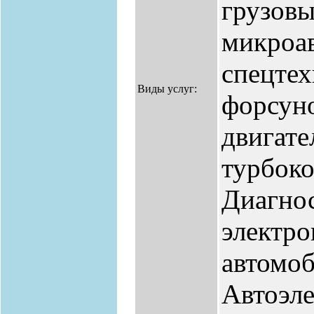
грузовы
микроав
спецтех
Виды услуг:
форсуно
двигате
турбоко
Диагнос
электро
автомоб
Автоэле