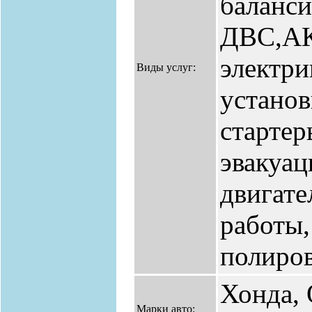
баланси
ДВС,А
электри
Виды услуг:
установ
стартер
эвакуац
двигате
работы,
полиров
Хонда, 
Марки авто: