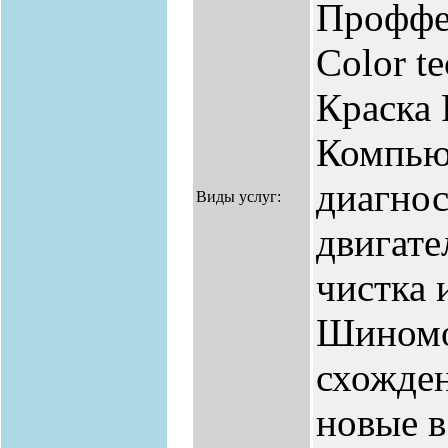
Проффе
Color te
Краска
Компью
диагнос
Виды услуг:
двигате
чистка 
Шиномо
схожден
новые в