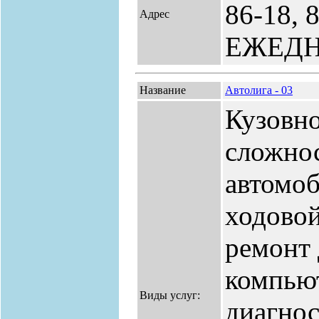
86-18, 
Адрес
ЕЖЕД
Название
Автолига - 03
Кузовн
сложнос
автомоб
ходово
ремонт 
компью
Виды услуг:
диагнос