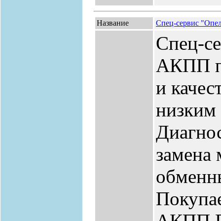
Название
Спец-сервис "Опе
Спец-се
АКПП п
и качес
низким 
Диагно
замена 
обменн
Покупа
АКПП.П