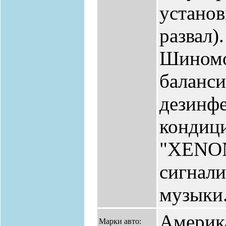
установ
развал)
Шиномо
баланси
дезинфе
кондици
"XENON
сигнали
музыки
Америка
Марки авто: