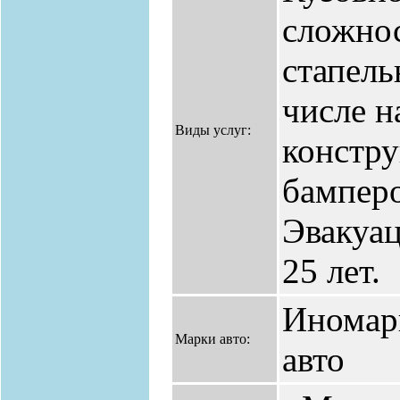
сложно
стапель
числе н
Виды услуг:
констру
бамперо
Эвакуа
25 лет.
Иномар
Марки авто:
авто