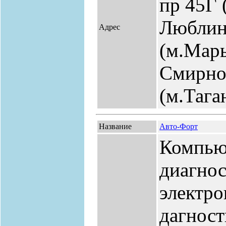
пр 45Г 
Люблин
Адрес
(м.Марь
Смирнов
(м.Тага
Название
Авто-Форт
Компью
диагнос
электро
дагност