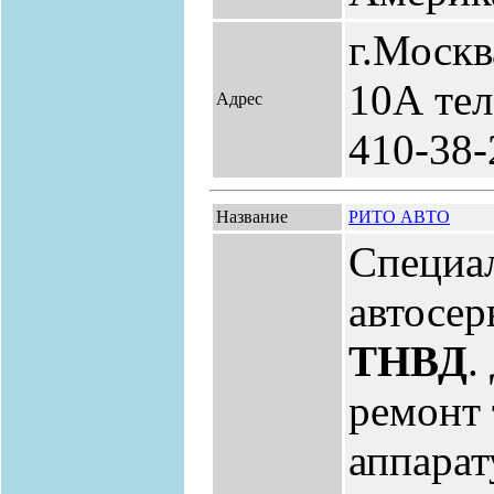
г.Москв
10А тел
Адрес
410-38-
Название
РИТО АВТО
Специа
автосер
ТНВД
.
ремонт
аппарат