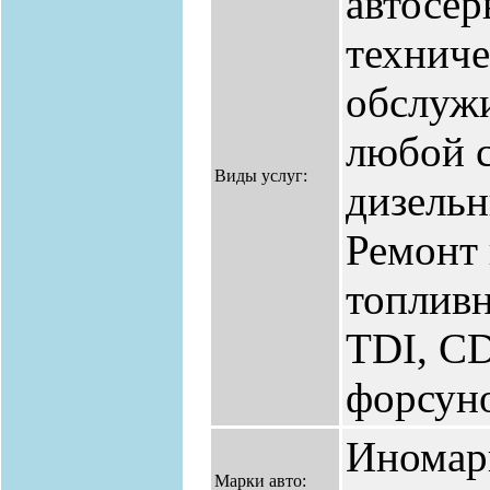
автосер
технич
обслуж
любой 
Виды услуг:
дизельн
Ремонт 
топливн
TDI, CD
форсун
Иномар
Марки авто: