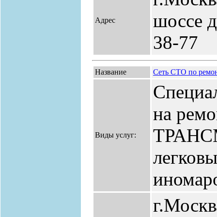
шоссе д.
Адрес
38-77
Название
Сеть СТО по рем
Специал
на ремо
ТРАНС
Виды услуг:
легковы
иномар
г.Москва