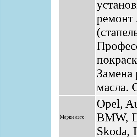
установ
ремонт
(стапель
Профес
покраск
Замена 
масла. 
Opel, A
BMW, D
Марки авто:
Skoda, 