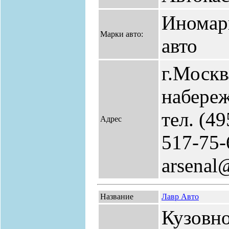
Иномар
Марки авто:
авто
г.Москв
набереж
тел. (49
Адрес
517-75-
arsenal
Название
Лавр Авто
Кузовн