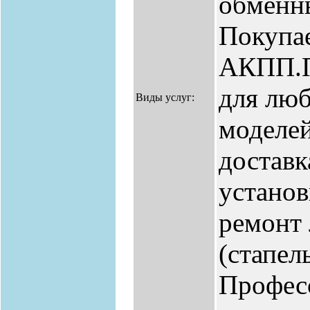
обменн
Покупа
АКПП.П
для лю
Виды услуг:
моделей
доставк
установ
ремонт
(стапель
Профес