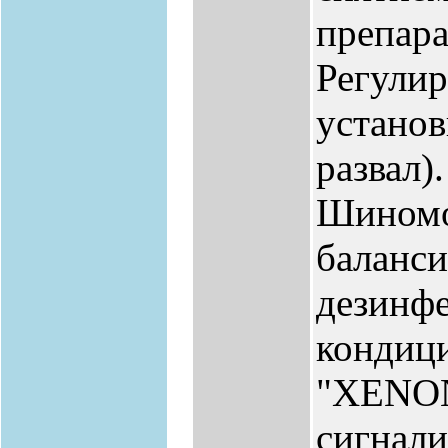
препар
Регулир
установ
развал)
Шиномо
баланси
дезинфе
кондици
"XENON
сигнали