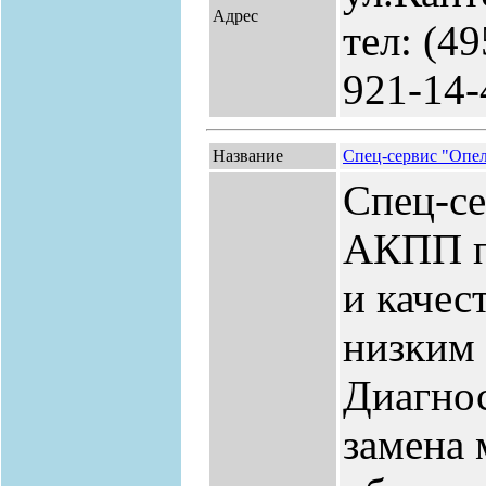
Адрес
тел: (49
921-14-
Название
Спец-сервис "Опе
Спец-се
АКПП п
и качес
низким 
Диагно
замена 