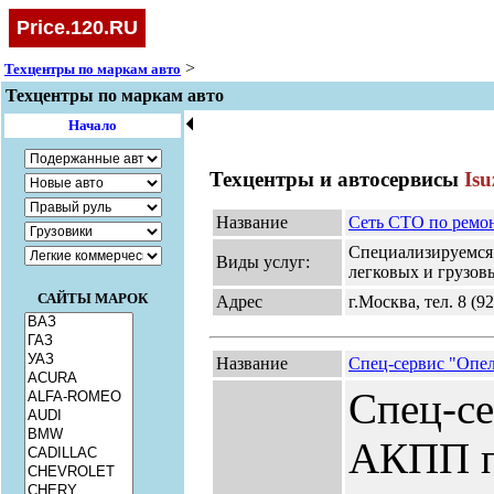
Price.120.RU
>
Техцентры по маркам авто
Техцентры по маркам авто
🞀
Начало
Техцентры и автосервисы
Isu
Название
Сеть СТО по рем
Специализируемс
Виды услуг:
легковых и грузов
САЙТЫ МАРОК
Адрес
г.Москва, тел. 8 (
Название
Спец-сервис "Опе
Спец-се
АКПП п