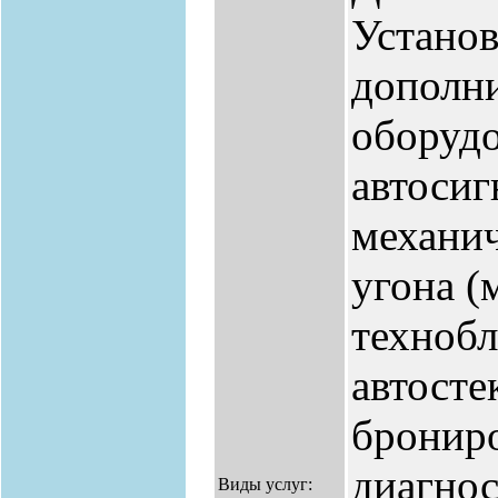
Установ
дополн
оборудо
автосиг
механич
угона (
технобл
автосте
брониро
диагнос
Виды услуг: