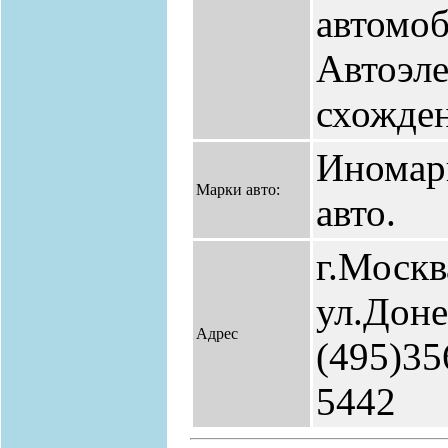
автомоб
Автоэле
схожден
Иномар
Марки авто:
авто.
г.Москв
ул.Доне
Адрес
(495)35
5442