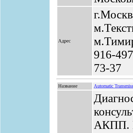
г.Москв
м.Текс
м.Тимир
Адрес
916-497
73-37
Название
Automatic Transmis
Диагнос
консуль
АКПП. 