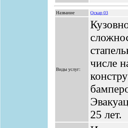
Название
Оскар 03
Кузовн
сложно
стапель
числе н
Виды услуг:
констру
бамперо
Эвакуа
25 лет.