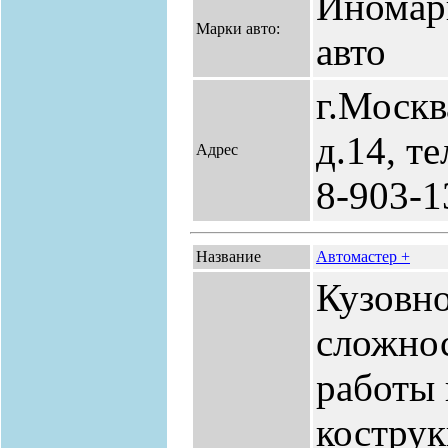
Иномар
Марки авто:
авто
г.Москв
д.14, т
Адрес
8-903-1
Название
Автомастер +
Кузовн
сложнос
работы 
костру