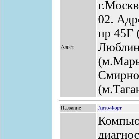
г.Москв
02. Адр
пр 45Г 
Люблин
Адрес
(м.Марь
Смирнов
(м.Тага
Название
Авто-Форт
Компью
диагнос