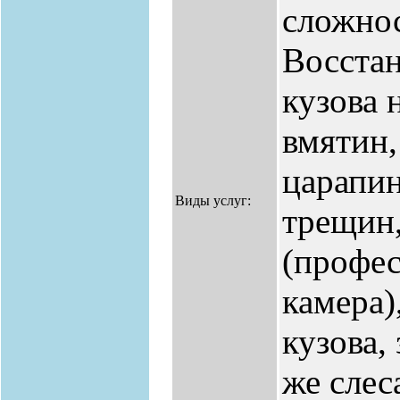
сложно
Восстан
кузова 
вмятин,
царапин
Виды услуг:
трещин,
(профе
камера)
кузова, 
же слес