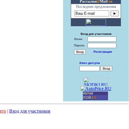
Рассылки
@
Mail
.ru
Последние предложения
Вход для участников
Логин
Пароль
Регистрация
Ключ доступа
вто
|
Вход для участников