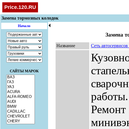
Price.120.RU
Замена тормозных колодок
🞀
Начало
Замена т
Название
Сеть автосервисо
Кузовно
стапель
САЙТЫ МАРОК
сварочн
работы.
Ремонт 
минивэн