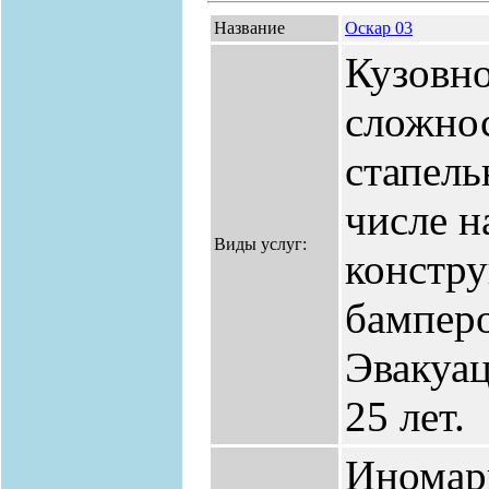
Название
Оскар 03
Кузовн
сложно
стапель
числе н
Виды услуг:
констру
бамперо
Эвакуа
25 лет.
Иномар