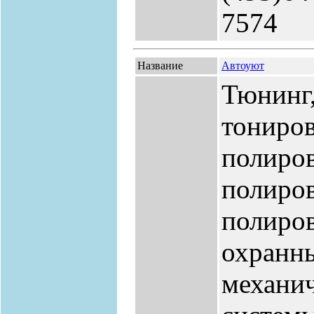
7574
Название
Автоуют
Тюнинг,
тониров
полиров
полиров
полиров
охранн
механи