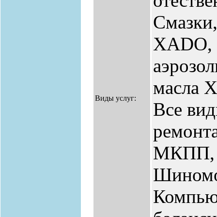
отестве
Смазки,
ХАDO, 
аэрозол
масла 
Виды услуг:
Все вид
ремонта
МКПП, 
Шиномо
Компью