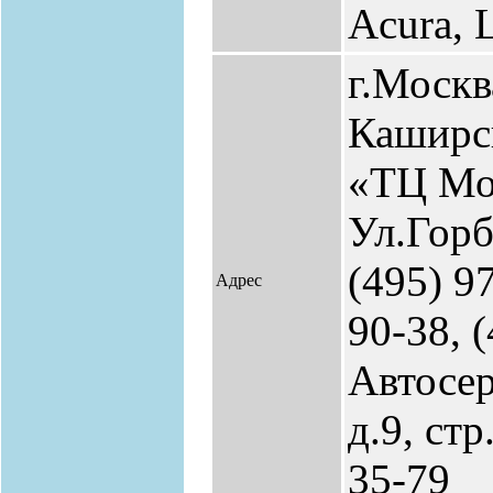
Acura, 
г.Москв
Каширск
«ТЦ Мо
Ул.Горб
(495) 9
Адрес
90-38, 
Автосер
д.9, стр
35-79