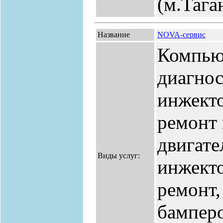
(м.Тага
Название
NOVA-сервис
Компью
диагнос
инжекто
ремонт 
двигате
Виды услуг:
инжекто
ремонт,
бамперо