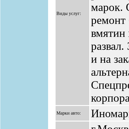
марок. 
Виды услуг:
ремонт 
вмятин 
развал.
и на за
альтерн
Спецпр
корпора
Иномар
Марки авто:
г.Москв