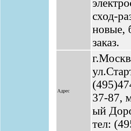
электро
сход-ра
новые, 
заказ.
г.Москв
ул.Старт
(495)47
Адрес
37-87, 
ый Доро
тел: (4