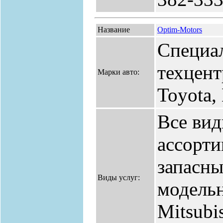
Название
Optim-Motors
Специа
техцент
Марки авто:
Toyota,
Все ви
ассорт
запасны
Виды услуг:
модельн
Mitsubi