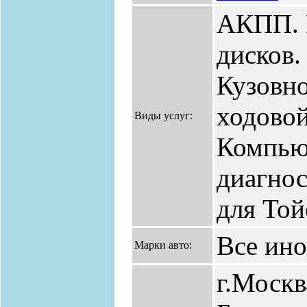
АКПП. 
дисков
Кузовно
ходовой
Виды услуг:
Компью
диагнос
для То
Все ин
Марки авто:
г.Москв