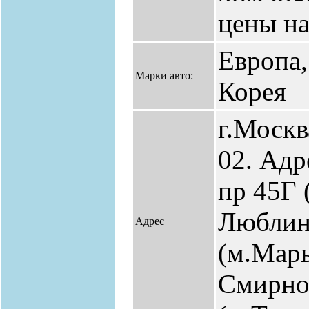
цены на
Европа,
Марки авто:
Корея
г.Москв
02. Адр
пр 45Г 
Люблин
Адрес
(м.Марь
Смирнов