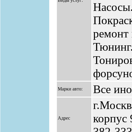
Виды услуг:
Насосы.
Покраск
ремонт
Тюнинг.
Тониров
форсун
Все ин
Марки авто:
г.Москв
корпус 9
Адрес
382-333