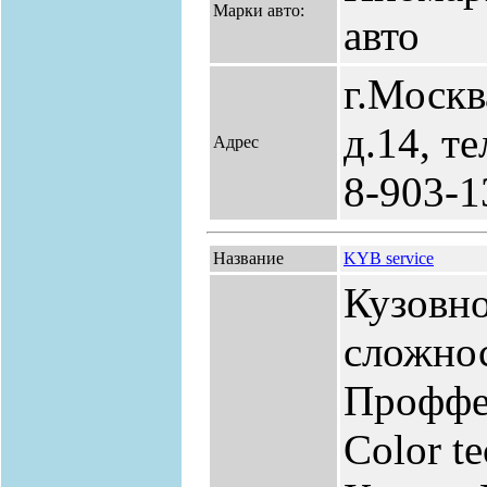
Марки авто:
авто
г.Москв
д.14, т
Адрес
8-903-1
Название
KYB service
Кузовн
сложно
Проффе
Color te