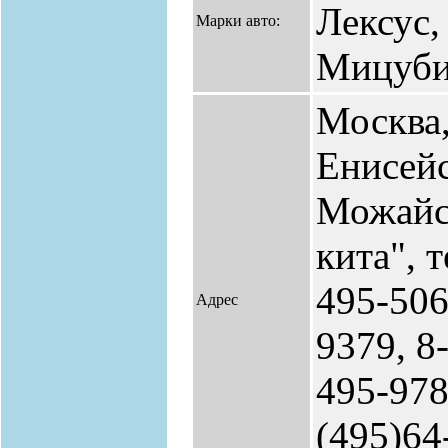
Лексус,
Марки авто:
Мицуб
Москва
Енисейс
Можайс
кита", т
495-506
Адрес
9379, 8
495-978
(495)64