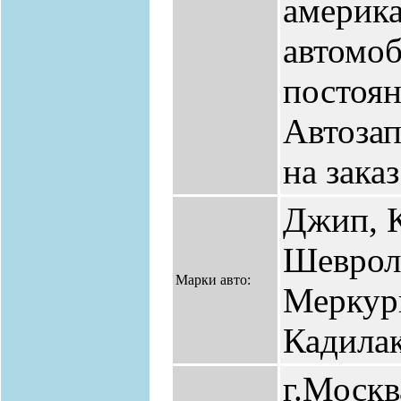
америк
автомоб
постоя
Автозап
на заказ
Джип, 
Шеврол
Марки авто:
Меркур
Кадилак
г.Москв