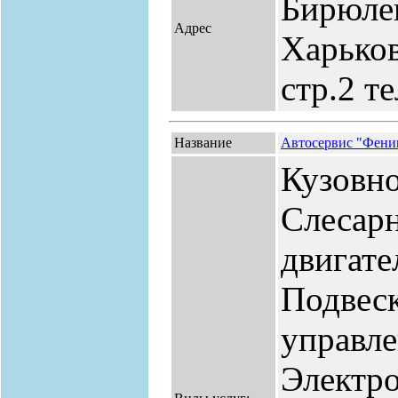
Бирюлев
Адрес
Харьков
стр.2 те
Название
Автосервис "Фени
Кузовно
Слесар
двигат
Подвеск
управл
Электро