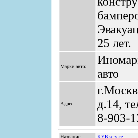
констру
бамперо
Эвакуа
25 лет.
Иномар
Марки авто:
авто
г.Москв
д.14, т
Адрес
8-903-1
Название
KYB service