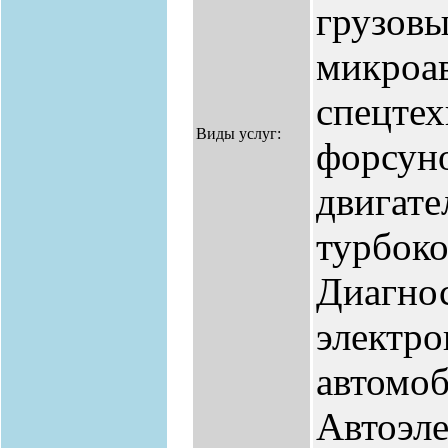
грузовы
микроав
спецтех
Виды услуг:
форсуно
двигате
турбоко
Диагнос
электро
автомоб
Автоэле