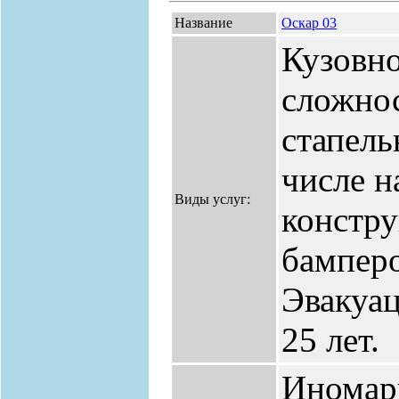
Название
Оскар 03
Кузовн
сложно
стапель
числе н
Виды услуг:
констру
бамперо
Эвакуа
25 лет.
Иномар