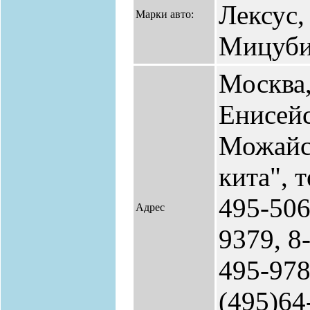
Лексус,
Марки авто:
Мицуб
Москва
Енисейс
Можайс
кита", т
495-506
Адрес
9379, 8
495-978
(495)64