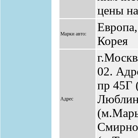
цены на
Европа,
Марки авто:
Корея
г.Москв
02. Адр
пр 45Г 
Люблин
Адрес
(м.Марь
Смирнов