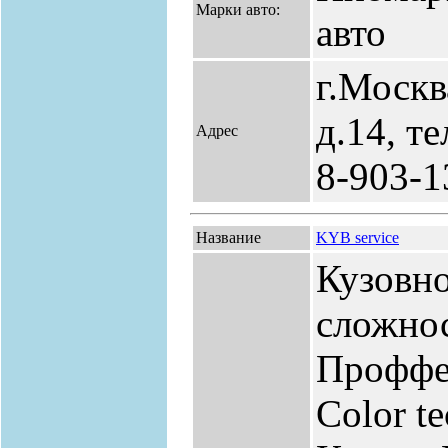
Марки авто:
авто
г.Москв
д.14, т
Адрес
8-903-1
Название
KYB service
Кузовн
сложно
Проффе
Color te