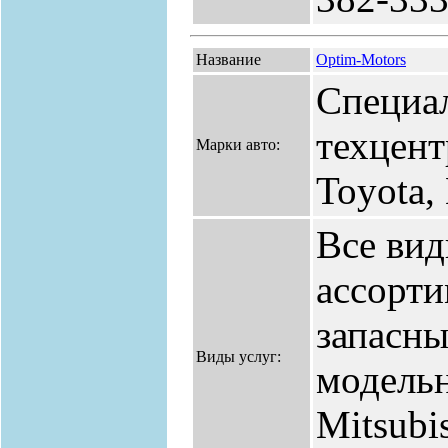
Название
Optim-Motors
Специа
техцент
Марки авто:
Toyota,
Все ви
ассорт
запасны
Виды услуг:
модельн
Mitsubi