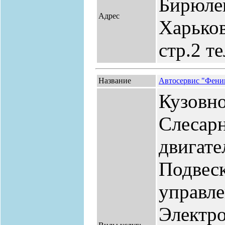
Бирюлев
Адрес
Харьков
стр.2 те
Название
Автосервис "Фени
Кузовно
Слесар
двигат
Подвеск
управл
Электро