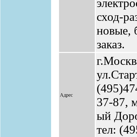
электро
сход-ра
новые, 
заказ.
г.Москв
ул.Старт
(495)47
Адрес
37-87, 
ый Доро
тел: (4