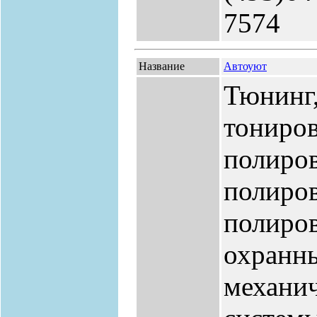
7574
Название
Автоуют
Тюнинг,
тониров
полиров
полиров
полиров
охранн
механи