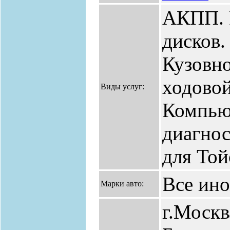
АКПП. 
дисков
Кузовно
ходовой
Виды услуг:
Компью
диагнос
для То
Все ин
Марки авто:
г.Москв