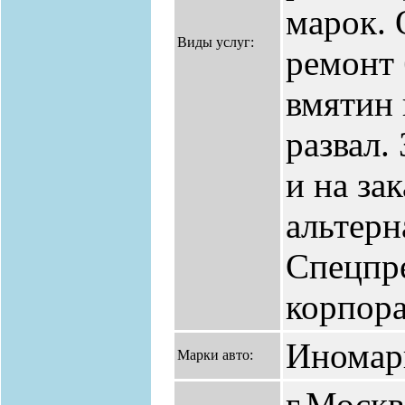
марок. 
Виды услуг:
ремонт 
вмятин 
развал.
и на за
альтерн
Спецпр
корпора
Иномар
Марки авто:
г.Москв