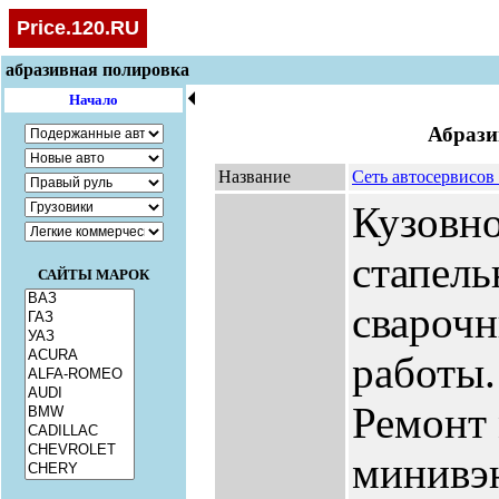
Price.120.RU
абразивная полировка
🞀
Начало
Абрази
Название
Сеть автосервисо
Кузовно
стапель
САЙТЫ МАРОК
сварочн
работы.
Ремонт 
минивэн