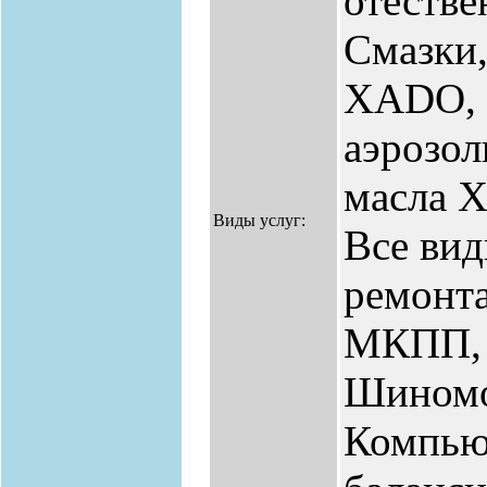
отестве
Смазки,
ХАDO, 
аэрозол
масла 
Виды услуг:
Все вид
ремонта
МКПП, 
Шиномо
Компью