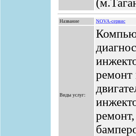
(м.Тага
Название
NOVA-сервис
Компью
диагнос
инжекто
ремонт 
двигате
Виды услуг:
инжекто
ремонт,
бамперо