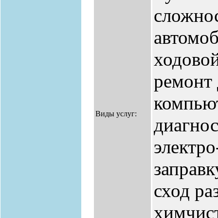
сложнос
автомоб
ходово
ремонт 
компью
Виды услуг:
диагнос
электро
заправк
сход ра
химчист