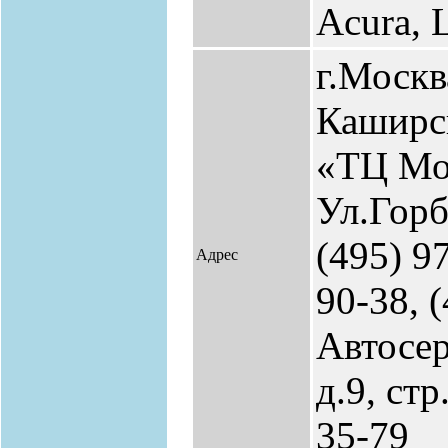
Acura, 
г.Москв
Каширск
«ТЦ Мо
Ул.Горб
(495) 9
Адрес
90-38, 
Автосер
д.9, стр
35-79