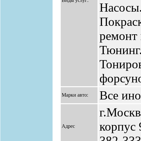
Виды услуг:
Насосы.
Покраск
ремонт
Тюнинг.
Тониров
форсун
Все ин
Марки авто:
г.Москв
корпус 9
Адрес
382-333