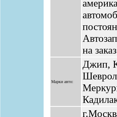
америк
автомоб
постоя
Автозап
на заказ
Джип, 
Шеврол
Марки авто:
Меркур
Кадилак
г.Москв