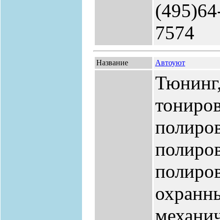
(495)64
7574
Название
Автоуют
Тюнинг,
тониров
полиров
полиров
полиров
охранн
механи