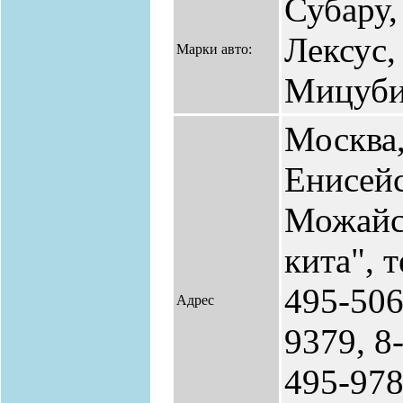
Субару,
Лексус,
Марки авто:
Мицуб
Москва
Енисейс
Можайс
кита", т
495-506
Адрес
9379, 8
495-978