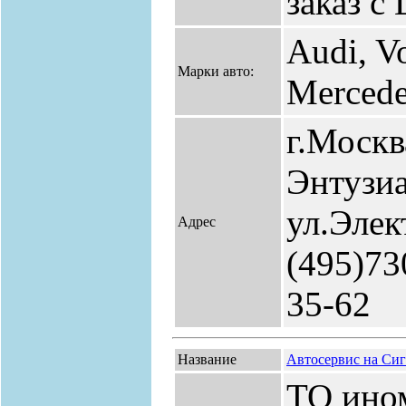
заказ с
Audi, V
Марки авто:
Merced
г.Москв
Энтузиа
ул.Элек
Адрес
(495)73
35-62
Название
Автосервис на Си
ТО ино