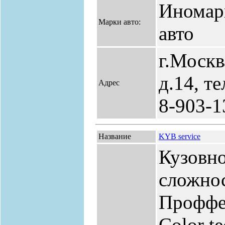
Иномар
Марки авто:
авто
г.Москв
д.14, т
Адрес
8-903-1
Название
KYB service
Кузовн
сложно
Проффе
Color te