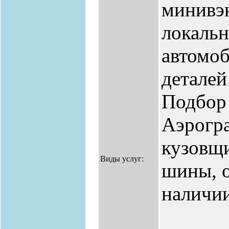
минивэн
локальн
автомоб
деталей
Подбор 
Аэрогра
кузовщи
Виды услуг:
шины, о
наличии