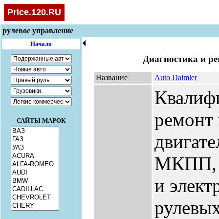
Price.120.RU
рулевое управление
🞀
Начало
Диагностика и ре
Название
Auto Daimler
Квалиф
ремонт
САЙТЫ МАРОК
двигат
МКПП, 
и элект
рулевых