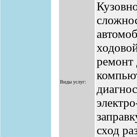
Кузовн
сложнос
автомоб
ходово
ремонт 
компью
Виды услуг:
диагнос
электро
заправк
сход ра