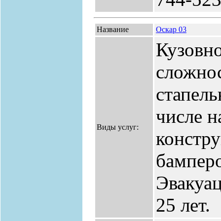
Название
Оскар 03
Кузовн
сложно
стапель
числе н
Виды услуг:
констру
бамперо
Эвакуа
25 лет.