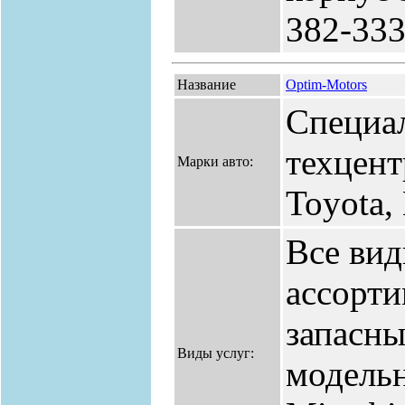
382-333
Название
Optim-Motors
Специа
техцент
Марки авто:
Toyota,
Все ви
ассорт
запасны
Виды услуг:
модельн