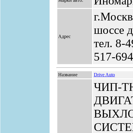
Иномар
Марки авто:
г.Москв
шоссе д
Адрес
тел. 8-
517-69
Название
Drive Auto
ЧИП-Т
ДВИГА
ВЫХЛ
СИСТЕ