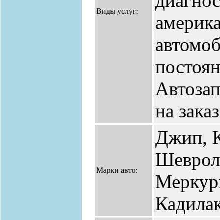
диагнос
Виды услуг:
америк
автомоб
постоя
Автозап
на заказ
Джип, 
Шеврол
Марки авто:
Меркур
Кадилак