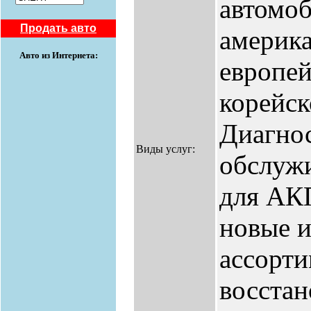
автомо
Продать авто
америка
Авто из Интернета:
европей
корейск
Диагнос
Виды услуг:
обслужи
для АК
новые и
ассорт
восста