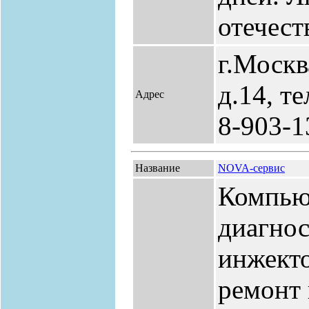
отечест
г.Москв
д.14, т
Адрес
8-903-1
Название
NOVA-сервис
Компью
диагнос
инжекто
ремонт 