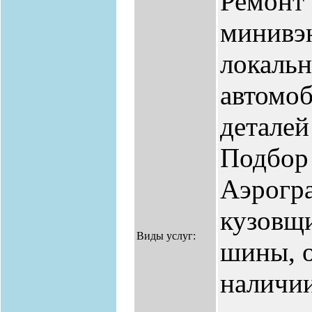
Ремонт 
минивэн
локальн
автомоб
деталей
Подбор 
Аэрогра
кузовщи
Виды услуг:
шины, о
наличии