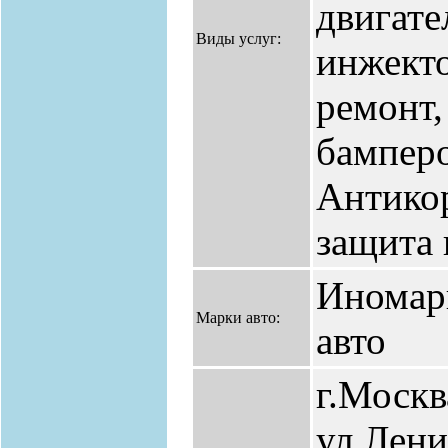
двигате
Виды услуг:
инжекто
ремонт,
бамперо
Антикор
защита 
Иномар
Марки авто:
авто
г.Москв
ул.Лени