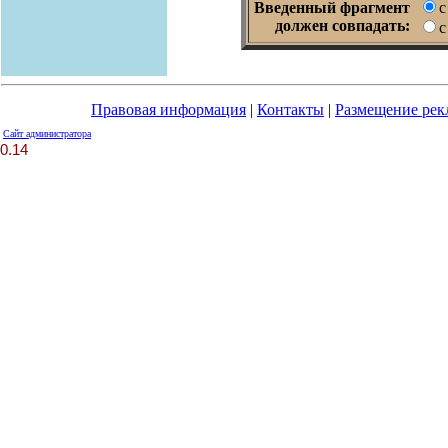
Введенный фрагмент
с
должен совпадать:
с
Правовая информация
|
Контакты
|
Размещение ре
Сайт администратора
0.14