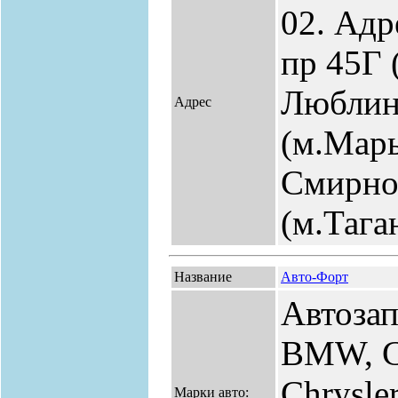
02. Адр
пр 45Г 
Люблин
Адрес
(м.Марь
Смирнов
(м.Тага
Название
Авто-Форт
Автозап
BMW, Ca
Chrysle
Марки авто: