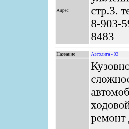
стр.3. т
Адрес
8-903-5
8483
Название
Автолига - 03
Кузовн
сложнос
автомоб
ходово
ремонт 