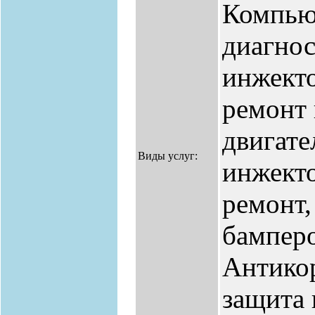
Компью
диагнос
инжекто
ремонт 
двигате
Виды услуг:
инжекто
ремонт,
бамперо
Антикор
защита 