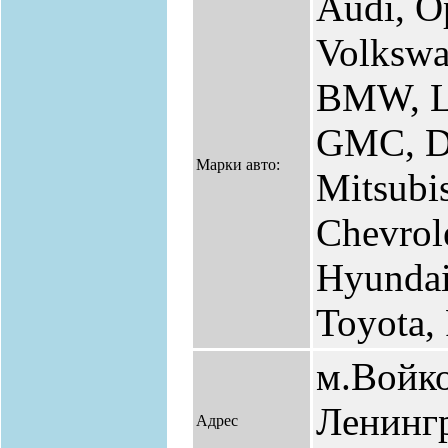
Audi, O
Volkswa
BMW, Le
GMC, Da
Марки авто:
Mitsubis
Chevrole
Hyundai
Toyota,
м.Войко
Ленингр
Адрес