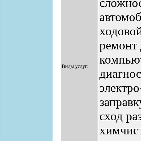
сложнос
автомоб
ходово
ремонт 
компью
Виды услуг:
диагнос
электро
заправк
сход ра
химчист