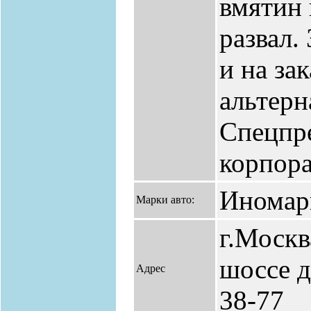
вмятин 
развал.
и на за
альтерн
Спецпр
корпора
Иномар
Марки авто:
г.Москв
шоссе д.
Адрес
38-77