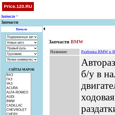
Price.120.RU
>
Запчасти
Запчасти
🞀
Начало
Запчасти
BMW
Название
Разборка BMW в Я
Автораз
САЙТЫ МАРОК
б/у в на
двигате
ходова
раздатк