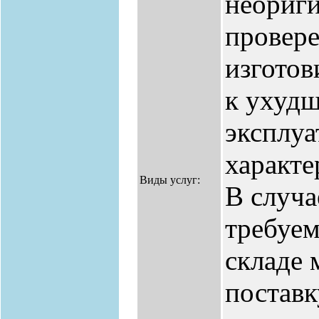
неориг
провер
изготов
к ухуд
эксплу
характе
Виды услуг:
В случа
требуем
складе 
поставк