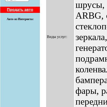
шрусы, 
Продать авто
ARBG, с
Авто из Интернета:
стекло
зеркала
Виды услуг:
генерат
подрам
коленва
бампера
фары, р
передни