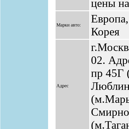
цены на
Европа,
Марки авто:
Корея
г.Москв
02. Адр
пр 45Г 
Люблин
Адрес
(м.Марь
Смирнов
(м.Тага