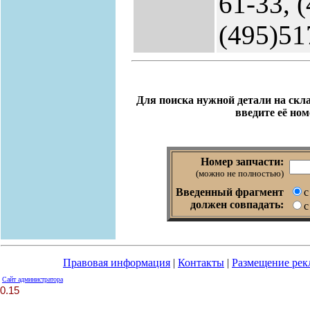
61-33, 
(495)51
Для поиска нужной детали на скла
введите её ном
Номер запчасти:
(можно не полностью)
Введенный фрагмент
с
должен совпадать:
с
Правовая информация
|
Контакты
|
Размещение ре
Сайт администратора
0.15