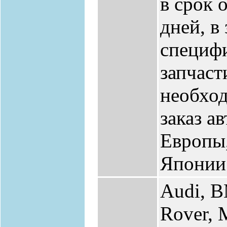
в срок о
дней, в
специфи
запчаст
необхо
заказ а
Европы
Японии
Audi, B
Rover, 