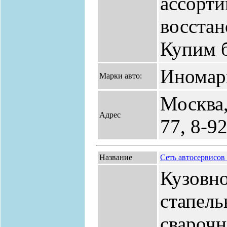
ассорт
восста
Купим 
Иномар
Марки авто:
Москва,
Адрес
77, 8-9
Название
Сеть автосервисо
Кузовно
стапель
сварочн