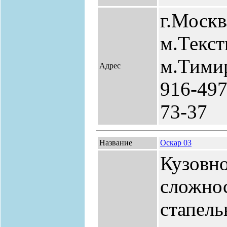
г.Москв
м.Текс
м.Тимир
Адрес
916-497
73-37
Название
Оскар 03
Кузовн
сложно
стапель