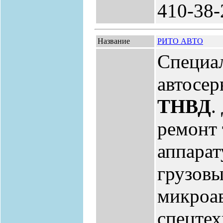
410-38-
Название
РИТО АВТО
Специа
автосер
ТНВД
.
ремонт
аппарат
грузовы
микроав
спецтех