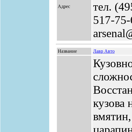
тел. (49
Адрес
517-75-
arsenal
Название
Лавр Авто
Кузовн
сложно
Восстан
кузова 
вмятин,
царапин