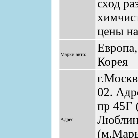
сход ра
химчист
цены на
Европа,
Марки авто:
Корея
г.Москв
02. Адр
пр 45Г 
Люблин
Адрес
(м.Марь