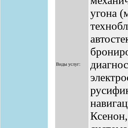
механич
угона (
технобл
автосте
брониро
диагнос
Виды услуг:
электро
русифи
навигац
Ксенон,