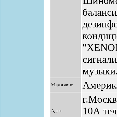
Шиномо
баланси
дезинфе
кондици
"XENON
сигнали
музыки
Америка
Марки авто:
г.Москв
10А тел
Адрес