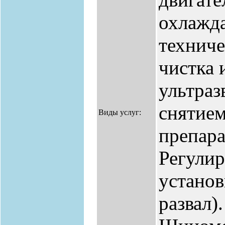
охлажд
техниче
чистка 
ультраз
снятием
Виды услуг:
препар
Регулир
установ
развал)