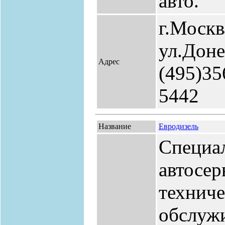
авто.
г.Москв
ул.Доне
Адрес
(495)35
5442
Название
Евродизель
Специа
автосер
технич
обслуж