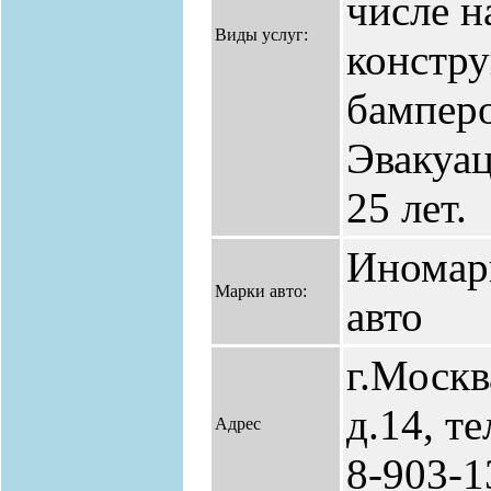
числе н
Виды услуг:
констру
бамперо
Эвакуа
25 лет.
Иномар
Марки авто:
авто
г.Москв
д.14, т
Адрес
8-903-1