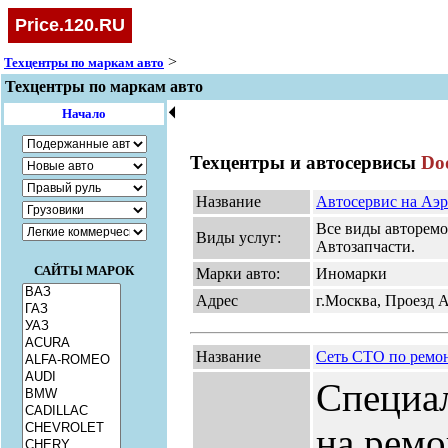
Price.120.RU
>
Техцентры по маркам авто
Техцентры по маркам авто
🞀
Начало
Техцентры и автосервисы
Do
Название
Автосервис на Аэ
Все виды авторемо
Виды услуг:
Автозапчасти.
САЙТЫ МАРОК
Марки авто:
Иномарки
Адрес
г.Москва, Проезд Аэ
Название
Сеть СТО по рем
Специал
на ремо