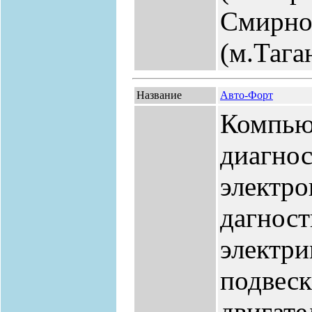
Смирнов
(м.Тага
Название
Авто-Форт
Компью
диагнос
электро
дагност
электри
подвеск
двигате