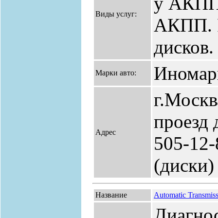
у АКПП.
Виды услуг:
АКПП. 
дисков.
Иномар
Марки авто:
г.Москв
проезд д
Адрес
505-12-
(диски)
Название
Automatic Transmis
Диагнос