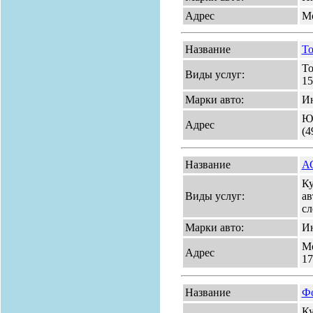
Адрес
Мо
Название
То
То
Виды услуг:
15
Марки авто:
Ин
Юг
Адрес
(4
Название
А
Ку
Виды услуг:
ав
сл
Марки авто:
Ин
Мо
Адрес
17
Название
Ф
Ку