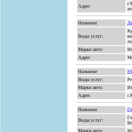
г.
Адрес
ar
Название
Ла
Ку
Виды услуг:
вм
ло
Марки авто:
Ин
Адрес
Мо
Название
S
Виды услуг:
Ре
Марки авто:
Ин
Адрес
г.
Название
Гл
Гл
Виды услуг:
Бе
Марки авто:
И