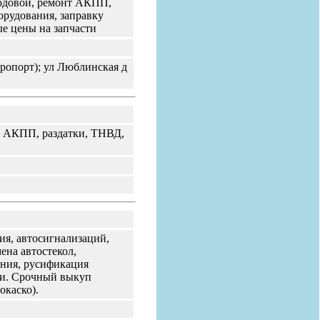
ходовой, ремонт АКПП,
орудования, заправку
е цены на запчасти
эропорт); ул Люблинская д
й. АКПП, раздатки, ТНВД,
ия, автосигнализаций,
ена автостекол,
ания, русификация
ки. Срочный выкуп
окаско).