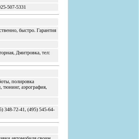
925-507-5331
ственно, быстро. Гарантия
орная, Дмитровка, тел:
боты, полировка
, тюнинг, аэрография,
) 348-72-41, (495) 545-64-
авки автомобиля своим