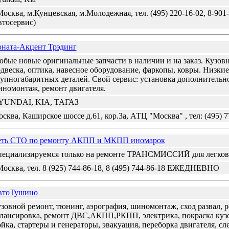
Москва, м.Кунцевская, м.Молодежная, тел. (495) 220-16-02, 8-901-
втосервис)
ната-Акцент Трэдинг
бые новые оригинальные запчасти в наличии и на заказ. Кузовн
двеска, оптика, навесное оборудование, фаркопы, ковры. Низкие
упногабаритных деталей. Свой сервис: установка дополнительн
номонтаж, ремонт двигателя.
YUNDAI, KIA, ТАГАЗ
сква, Каширское шоссе д.61, кор.3а, АТЦ "Москва" , тел: (495) 77
еть СТО по ремонту АКПП и МКПП иномарок
ециализируемся только на ремонте ТРАНСМИССИЙ для легков
Москва, тел. 8 (925) 744-86-18, 8 (495) 744-86-18 ЕЖЕДНЕВНО
втоТушино
зовной ремонт, тюнинг, аэрография, шиномонтаж, сход развал, р
лансировка, ремонт ДВС,АКПП,РКПП, электрика, покраска кузов
йка, стартеры и генераторы, эвакуация, переборка двигателя, с