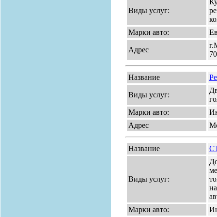
Ку
Виды услуг:
ре
ко
Марки авто:
Ев
г.
Адрес
70
Название
Ре
Дв
Виды услуг:
го
Марки авто:
И
Адрес
Мо
Название
С
До
ме
Виды услуг:
то
на
ав
Марки авто:
Ин