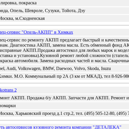
лировка, покраска
нда, Опель, Шевроле, Сузуки, Тойота, Дэу
Москва, м.Сходненская
ец-сервис "Опель-АКПП" в Химках
ец-сервис по ремонту АКПП предлагает быстрый и качественн
нам. Диагностика АКПП, замена масла. Есть обменный фонд 
исправные АКПП.Продажа автостекол для любых марок и модел
ставка и установка).Кузовной ремонт любой сложности (стапель
краска автомобиля. Замена расходных частей и масла. Сварочны
el, Audi, Volkswagen, BMW, Daewoo, Volvo, Skoda, Isuzu
Химки. М.О. Коммунальный пр 2А (3 км от МКАД), тел 8-926-98
kotrans 2
монт АКПП. Продажа б/у АКПП. Запчасти для АКПП. Ремонт и 
номарки
Москва, Харьковский проезд д.1 стр.2, тел. (495) 505-12-80, (495) 
ть автосервисов кузовного ремонта компании "ДЕТАЛЕКА"