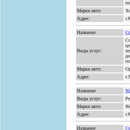
по
Марки авто:
Хо
Адрес
г.
Название
Сп
Сп
це
Виды услуг:
не
до
по
Марки авто:
Op
Адрес
г.
Название
Ni
Виды услуг:
Ре
Марки авто:
И
Адрес
г.
Название
Се