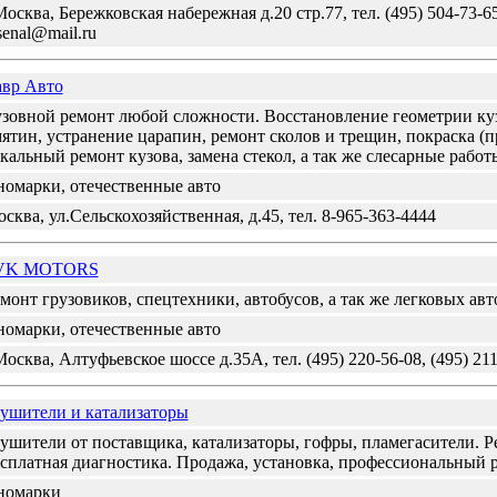
Москва, Бережковская набережная д.20 стр.77, тел. (495) 504-73-65,
senal@mail.ru
вр Авто
зовной ремонт любой сложности. Восстановление геометрии куз
ятин, устранение царапин, ремонт сколов и трещин, покраска (п
кальный ремонт кузова, замена стекол, а так же слесарные работ
омарки, отечественные авто
сква, ул.Сельскохозяйственная, д.45, тел. 8-965-363-4444
VK MOTORS
монт грузовиков, спецтехники, автобусов, а так же легковых ав
омарки, отечественные авто
Москва, Алтуфьевское шоссе д.35А, тел. (495) 220-56-08, (495) 21
ушители и катализаторы
ушители от поставщика, катализаторы, гофры, пламегасители. Р
сплатная диагностика. Продажа, установка, профессиональный р
номарки