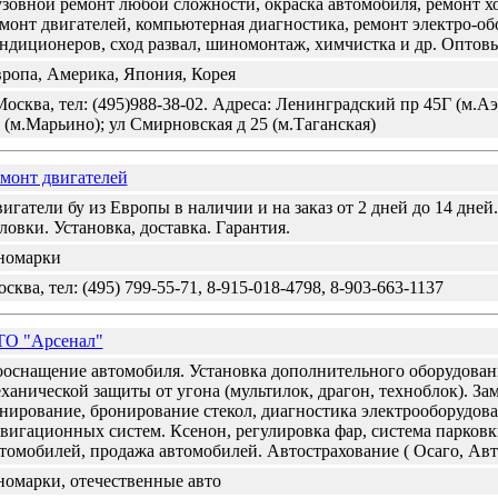
зовной ремонт любой сложности, окраска автомобиля, ремонт 
монт двигателей, компьютерная диагностика, ремонт электро-об
ндиционеров, сход развал, шиномонтаж, химчистка и др. Оптовы
ропа, Америка, Япония, Корея
Москва, тел: (495)988-38-02. Адреса: Ленинградский пр 45Г (м.А
 (м.Марьино); ул Смирновская д 25 (м.Таганская)
монт двигателей
игатели бу из Европы в наличии и на заказ от 2 дней до 14 дне
ловки. Установка, доставка. Гарантия.
номарки
сква, тел: (495) 799-55-71, 8-915-018-4798, 8-903-663-1137
ТО "Арсенал"
оснащение автомобиля. Установка дополнительного оборудован
ханической защиты от угона (мультилок, драгон, техноблок). Зам
нирование, бронирование стекол, диагностика электрооборудов
вигационных систем. Ксенон, регулировка фар, система парков
томобилей, продажа автомобилей. Автострахование ( Осаго, Авт
омарки, отечественные авто