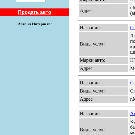
г.
Адрес
Продать авто
(а
Авто из Интернета:
Название
Со
Лю
по
Виды услуг:
кр
ши
Марки авто:
H
Адрес
Мо
Название
С
Виды услуг:
Сп
Адрес
г.
Название
А
Ку
ба
Виды услуг:
мо