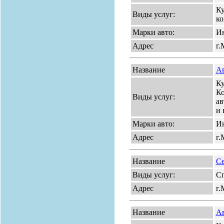
Ку
Виды услуг:
ко
Марки авто:
Ин
Адрес
г.
Название
Ав
Ку
Ко
Виды услуг:
ав
и 
Марки авто:
И
Адрес
г.
Название
С
Виды услуг:
Сп
Адрес
г.
Название
Ав