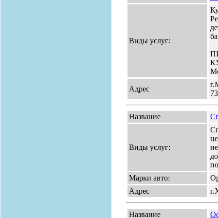
Ку
Ре
де
ба
Виды услуг:
П
К
Мо
г.
Адрес
73
Название
Сп
Сп
це
Виды услуг:
не
до
по
Марки авто:
Op
Адрес
г.
Название
Ос