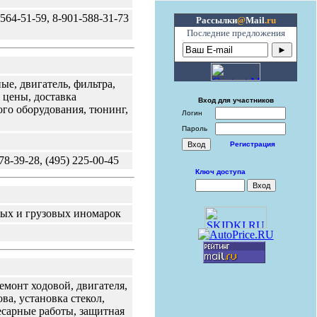
564-51-59, 8-901-588-31-73
Рассылки
@
Mail
.ru
Последние предложения
ые, двигатель, фильтра,
 цены, доставка
Вход для участников
ого оборудования, тюнинг,
Логин
Пароль
Регистрация
8-39-28, (495) 225-00-45
Ключ доступа
ых и грузовых иномарок
емонт ходовой, двигателя,
а, установка стекол,
лесарные работы, защитная