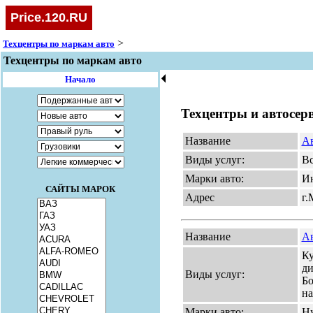
Price.120.RU
>
Техцентры по маркам авто
Техцентры по маркам авто
🞀
Начало
Техцентры и автосе
Название
Ав
Виды услуг:
Вс
Марки авто:
И
САЙТЫ МАРОК
Адрес
г.
Название
А
Ку
ди
Виды услуг:
Бо
на
Марки авто:
Hy