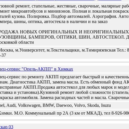
зовной ремонт, стапельные, жестяные, сварочные, малярные раб
монт микроавтобусов и минивэнов. Полная и локальная покраск
талей кузова. Полировка. Подбор автоэмалей. Аэрография. Авто
мпера, шины, оптика, автостекла в наличии и на заказ
РОДАЖА НОВЫХ ОРИГИНАЛЬНЫХ И НЕОРИГИНАЛЬНЫХ 
УЗОВЩИНЫ, БАМПЕРОВ, ОПТИКИ, ШИН, АВТОСТЕКОЛ. Дост
сковкой области
Москва, м.Университет, м.Текстильщики, м.Тимирязевская Тел.: 8
-37
ец-сервис "Опель-АКПП" в Химках
ец-сервис по ремонту АКПП предлагает быстрый и качественн
нам. Диагностика АКПП, замена масла. Есть обменный фонд 
исправные АКПП.Продажа автостекол для любых марок и модел
ставка и установка).Кузовной ремонт любой сложности (стапель
краска автомобиля. Замена расходных частей и масла. Сварочны
el, Audi, Volkswagen, BMW, Daewoo, Volvo, Skoda, Isuzu
Химки. М.О. Коммунальный пр 2А (3 км от МКАД), тел 8-926-98
кар 03