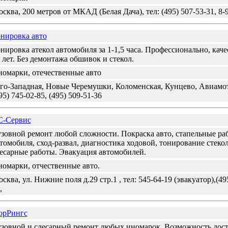
сква, 200 метров от МКАД (Белая Дача), тел: (495) 507-53-31, 8-
нировка авто
нировка атекол автомобиля за 1-1,5 часа. Профессионально, каче
 лет. Без демонтажа обшивок и стекол.
омарки, отечественные авто
о-Западная, Новые Черемушки, Коломенская, Кунцево, Авиамот
95) 745-02-85, (495) 509-51-36
С-Сервис
зовной ремонт любой сложности. Покраска авто, стапельные ра
томобиля, сход-развал, диагностика ходовой, тонирование стекол
есарные работы. Эвакуация автомобилей.
омарки, отчественные авто.
сква, ул. Нижние поля д.29 стр.1 , тел: 545-64-19 (эвакуатор),(495
,
орРингс
зовной и слесарный ремонт любых иномарок. Возможность дост