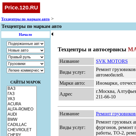
Price.120.RU
>
Техцентры по маркам авто
Техцентры по маркам авто
🞀
Начало
Техцентры и автосервисы
М
Название
SVK MOTORS
Ремонт грузовиков,
Виды услуг:
автомобилей.
САЙТЫ МАРОК
Марки авто:
Иномарки, отечест
г.Москва, Алтуфьев
Адрес
211-66-10
Название
Ремонт грузовико
Ремонт грузовых а
Виды услуг:
фургонов, ремонт 
работы, ТО-2, рем